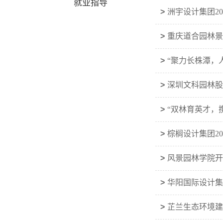
就业指导
>
洲宇设计集团2
>
重庆道合园林景
>
“聚力长株潭，
>
深圳文科园林股
>
“双林育英才，
>
棕榈设计集团2
>
风景园林学院开
>
华阳国际设计集
>
芷兰生态环境建