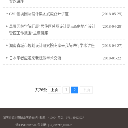
专题讲座
>
GVL怡境国际设计集团武毅召开讲座
[2018-05-25]
>
风景园林学院开展“居住区总图设计要点&房地产设计
[2018-04-28]
管控工作范围”主题讲座
>
湖南省城市规划设计研究院专家来我院进行学术讲座
[2018-04-27]
>
日本学者应邀来我院做学术交流
[2018-01-22]
共26条
上页
1
2
下页
湖南省长沙市韶山南路498号 邮编：410004 电话：0731-85623027
湘ICP备09017705号 湘教QS4_201212_010022