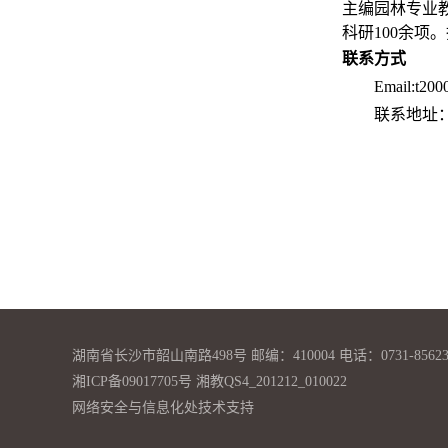
主编园林专业
科研100余项
联系方式
Email:t200
联系地址
湖南省长沙市韶山南路498号 邮编：410004 电话：0731-85623
湘ICP备09017705号 湘教QS4_201212_010022
网络安全与信息化处技术支持