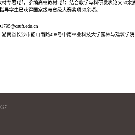
教材专著1部，参编高校教材2部；结合教学与科研发表论文50余
。指导学生已获得国家级与省级大赛奖项30余项。
01795@csuft.edu.cn
：湖南省长沙市韶山南路498号中南林业科技大学园林与建筑学院
027