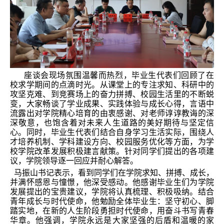
座谈会现场氛围温馨而热烈，毕业生代表们回顾了在
校求学期间的点滴时光。从课堂上的专注求知、科研中的
攻坚克难、到竞赛场上的奋力拼搏、校园生活里的不断蜕
变，大家畅谈了学业成果、实践体验与成长心得，言语中
流露出对学院精心培育的由衷感谢、对老师谆谆教诲的深
深敬意，也饱含着对未来人生道路的美好期待与坚定信
心。同时，毕业生代表们结合自身学习生活实际，围绕人
才培养机制、学科建设方向、校园服务优化等方面，为学
校学院改革发展积极建言献策。针对同学们提出的各项建
议，学院领导逐一回应并耐心解答。
马振山书记表示，看到同学们在学院求知、拼搏、成长，
并满怀感恩与憧憬，他深受感动。他感谢毕业生们为学院
发展提出的宝贵建议，学院将认真梳理、积极吸纳。结合
青年成长与时代使命，他勉励全体毕业生：坚守初心、脚
踏实地，在新的人生阶段勇担时代使命，用奋斗书写青春
华章。他强调，学院永远是大家坚强的后盾和温暖的家