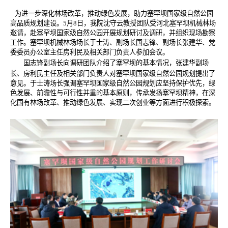
为进一步深化林场改革，推动绿色发展，助力塞罕坝国家级自然公园
高品质规划建设。5月8日，我院沈守云教授团队受河北塞罕坝机械林场
邀请，赴塞罕坝国家级自然公园开展规划研讨及调研，并组织现场勘察
工作。塞罕坝机械林场场长于士涛、副场长国志锋、副场长张建华、党
委委员办公室主任房利民及相关部门负责人参加会议。
国志锋副场长向调研团队介绍了塞罕坝的基本情况，张建华副场
长、房利民主任及相关部门负责人对塞罕坝国家级自然公园规划提出了
意见。于士涛场长强调塞罕坝国家级自然公园规划应坚持保护优先，绿
色发展、前瞻性与可行性并重的基本原则，传承发扬塞罕坝精神，在深
化国有林场改革、推动绿色发展、实现二次创业等方面进行积极探索。