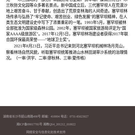
兰秋狝文化园等众多著名景点。新中国成立后，三代塞罕坝人在荒漠沙
地上艰苦奋斗、甘于奉献，创造出了荒原变林海的人间奇迹。塞罕坝林
场传承与弘扬了“牢记使命、艰苦创业、绿色发展”的塞罕坝精神，在人
类生态文明建设史中写下了浓墨重彩的一笔。
1993
年
5
月，塞罕坝被林
业部批准为国家级森林公园。
2002
年，塞罕坝被国家旅游局评定为“国
家
AAAA
级旅游区”。
2017
年
12
月
5
日，塞罕坝林场建设者获得
2017
年联
合国环保最高荣誉——“地球卫士奖”。
2021
年
8
月
23
日，习近平总书记来到河北塞罕坝机械林场月亮山，
察看林场自然风貌，听取塞罕坝统筹推进山水林田湖草沙系统的治理情
况。（一审/洪宇、二审/廖秋林、三审/夏传格）
湖南省长沙市韶山南路498号 邮编：410004 电话：0731-85623027
湘ICP备09017705号 湘教QS4_201212_010022
网络安全与信息化处技术支持