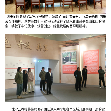
调研团队参观了塞罕坝展览馆，领略了“黄沙遮天日、飞鸟无栖树”的艰
苦奋斗精神。造林英雄们用实际行动诠释了绿水青山就是金山银山的理
念，铸就了牢记使命、艰苦创业、绿色发展的塞罕坝精神。
沈守云教授将带领调研团队深入塞罕坝各个区域开展为期一周的实