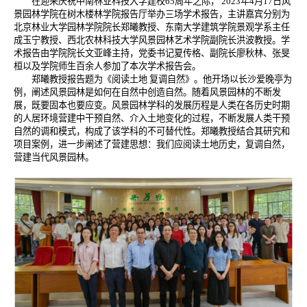
在迎来庆祝中南林业科技大学建校
65
周年之际，
2023
年
4
月
17
日风
景园林学院在树木楼林学院报告厅举办三场学术报告，主讲嘉宾分别为
北京林业大学园林学院院长郑曦教授、东南大学建筑学院景观学系主任
成玉宁教授、西北农林科技大学风景园林艺术学院副院长洪波教授。学
术报告由学院院长文亚峰主持，党委书记夏传格、副院长廖秋林、张旻
桓以及学院师生百余人参加了本次学术报告会。
郑曦教授报告题为《阅读土地 复调自然》。他开场以长沙爱晚亭为
例，阐述风景园林是如何在自然中创造自然。随着风景园林的不断发
展，既要固本也要应变。风景园林学科的发展历程是人类在各历史时期
的人居环境营建中干预自然、介入土地变化的过程，不断发展人类干预
自然的调和模式，构成了该学科的不可替代性。郑曦教授结合其研究和
项目案例，进一步阐述了营建思想：我们应阅读土地历史，复调自然，
营建当代风景园林。