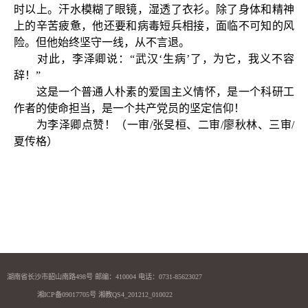
时以上。汗水模糊了眼镜，湿透了衣衫。除了身体和精神
上的辛苦疲惫，他还要和病毒短兵相接，面临不可知的风
险。但他始终坚守一线，从不言退。
对此，李泽卿说：
“武汉‘生病’了，为它，我义不容
辞！
”
这是一个普通人朴素的爱国主义情怀，是一个科研工
作者的使命担当，是一个共产党员的坚定信仰！
为李泽卿点赞！（一审/张旻桓、二审/廖秋林、三审/
夏传格）
湖南省长沙市韶山南路498号 邮编：410004 电话：0731-85623027
湘ICP备09017705号 湘教QS4_201212_010022