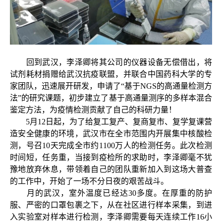
回到武汉，李泽卿将其公司的仪器设备无偿借出，将
试剂耗材捐赠给武汉抗疫联盟，并联合中国药科大学的专
家团队，迅速展开研发，申请了“基于NGS的高通量检测方
法”的研究课题，初步建立了基于高通量测序的多样本混合
鉴定方法，为疫情检测贡献了自己的科研力量！
5月12日起，为了给复工复产、复商复市、复学复课营
造安全健康的环境，武汉市在全市范围内开展集中核酸检
测，号召10天完成全市约1100万人的检测任务。此次检测
时间短，任务重，当接到疫检所的求助时，李泽卿毫不犹
豫地放弃休息，带领着自己的团队重新加入到这场大普查
的工作中，开始了一场不分日夜的艰苦战斗。
月的武汉，室外温度已经达30多度。在厚重的防护
服、严密的口罩包裹之下，从在社区进行样本采集，到进
入实验室对样本进行检测，李泽卿需要每天连续工作16小