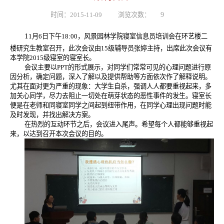
时间：2015-11-09
浏览次数：
9
1
1
月
6
日下午
18:00
，风景园林学院寝室信息员培训会在环艺楼二
楼研究生教室召开，此次会议由
15
级辅导员张婷主持，出席此次会议有
本学院
2015
级寝室的寝室长。
会议主要以
PPT
的形式展示，对同学们常常可见的心理问题进行原
因分析，确定问题，深入了解以及提供帮助等方面依次作了解释说明。
尤其在面对更为严重的现象：大学生自杀，强调人人都要重视起来，多
加关心同学，尽力去阻止一切处在萌芽状态的恶性事件的发生。寝室长
便是在老师和同寝室同学之间起到纽带作用，在同学心理出现问题时能
及时发现，并找出解决方案。
在热烈的互动环节之后，会议进入尾声。希望每个人都能够重视起
来，以达到召开本次会议的目的。