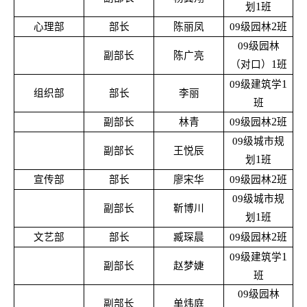
1
划
班
2
心理部
部长
陈丽凤
09
级园林
班
09
级园林
副部长
陈广亮
1
（对口）
班
1
09
级建筑学
组织部
部长
李丽
班
2
副部长
林青
09
级园林
班
09
级城市规
副部长
王悦辰
1
划
班
2
宣传部
部长
廖宋华
09
级园林
班
09
级城市规
副部长
靳博川
1
划
班
2
文艺部
部长
臧琛晨
09
级园林
班
1
09
级建筑学
副部长
赵梦婕
班
09
级园林
副部长
单炜庭