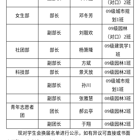
2
（对口）
班
09
级城市规
女生部
部长
邓冬芳
1
划
班
09
级园林
副部长
刘靓欢
2
（对口）
班
1
09
级建筑学
社团部
部长
杨箫隆
班
1
副部长
方斌
09
级园林
班
2
科技部
部长
景天放
09
级园林
班
09
级城市规
副部长
孙川
1
划
班
3
副部长
张雅慧
08
级园林
班
青年志愿者
2
团长
郝云亭
09
级园林
班
团
2
副团长
于翔
09
级园林
班
现对学生会换届名单进行公示，如有异议可直接或书面