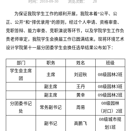
时间：2010-09-30
浏览次数：
28
为保证我院学生工作的顺利开展，我院本着“公平、公
正、公开”
和“择优录用”
的原则，经过
个人申请、资格审查、
竞职答辩、能力审查、竞职演说等环节
，以及学院学生工作负
责老师审定，我院学生会换届工作已圆满结束。现将环境艺术
设计学院第十一届分团委学生会换任选举结果公布如下：
部门
职务
姓名
班级
学生会主席
2
主席
刘迎秋
08
级园林
班
团
3
副主席
王丹
08
级园林
班
2
副主席
黄幸
09
级园林
班
08
级园林
分团委书记
常务副书记
周易
2
处
（对口）
班
08
级城市规
副书记
高鹏飞
1
划
班