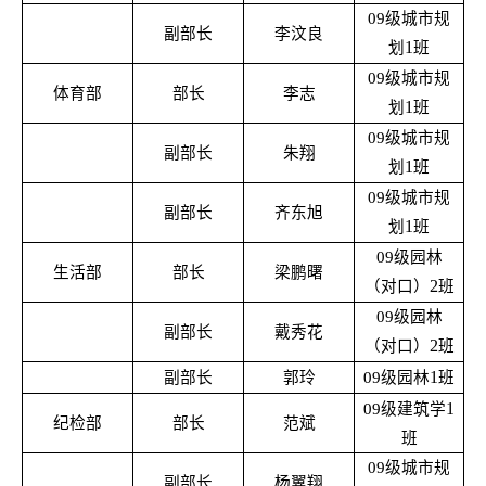
09
级城市规
副部长
李汶良
1
划
班
09
级城市规
体育部
部长
李志
1
划
班
09
级城市规
副部长
朱翔
1
划
班
09
级城市规
副部长
齐东旭
1
划
班
09
级园林
生活部
部长
梁鹏曙
2
（对口）
班
09
级园林
副部长
戴秀花
2
（对口）
班
1
副部长
郭玲
09
级园林
班
1
09
级建筑学
纪检部
部长
范斌
班
09
级城市规
副部长
杨翼翔