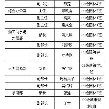
4
副书记
彭楚
08
级园林
班
2
综合办公室
主任
邓政言
09
级园林
班
1
副主任
高爽
09
级园林
班
1
副主任
梁成全
09
级园林
班
勤工助学与
2
部长
洪文婷
09
级园林
班
外联部
2
副部长
刘梦姣
09
级园林
班
1
09
级建筑学
副部长
寸待刚
班
1
09
级建筑学
人力资源部
部长
陈宇韬
班
1
副部长
周杨真子
09
级园林
班
1
副部长
吴绍玲
09
级园林
班
2
学习部
部长
张迪
09
级园林
班
09
级城市规
副部长
丁幸
1
划
班