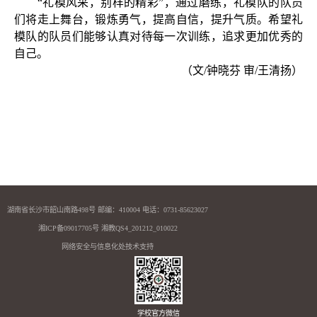
“礼模风采，别样的精彩”，通过磨练，礼模队的队员
们将走上舞台，锻炼勇气，提高自信，提升气质。希望礼
模队的队员们能够认真对待每一次训练，追求更加优秀的
自己。
（文
/
钟晓芬 审
/
王清扬）
湖南省长沙市韶山南路498号 邮编：410004 电话：0731-85623027
湘ICP备09017705号 湘教QS4_201212_010022
网络安全与信息化处技术支持
学校官方微信