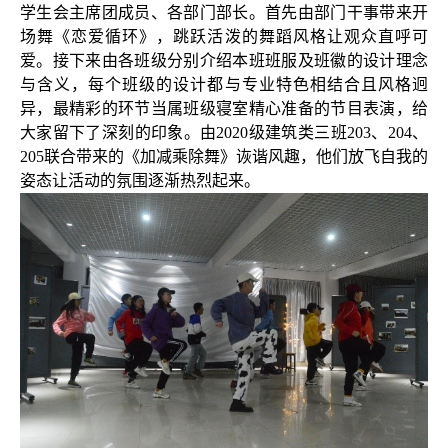
学生会主席团成员、各部门部长。首先由部门干事带来开
场舞《恋爱循环》，跳跃活泼的舞蹈风格让观众直呼可
爱。接下来由各班级分别介绍本班班服及班徽的设计理念
与含义，每个班级的设计都与专业特色相结合且风格迥
异，最精彩的环节当属班级寝室精心准备的节目表演，给
大家留下了深刻的印象。由
2020
级建筑类三班
203
、
204
、
205
联合带来的《加减乘除舞》诙谐风趣，他们放飞自我的
姿态让活动的氛围逐渐热烈起来。