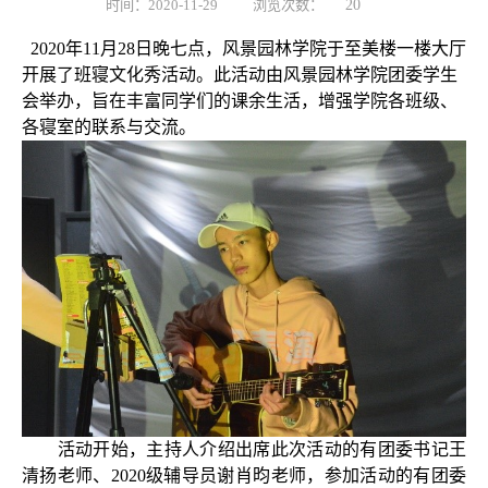
时间：2020-11-29
浏览次数：
20
2020
年
11
月
28
日晚七点，风景园林学院于至美楼一楼大厅
开展了班寝文化秀活动。此活动由风景园林学院团委学生
会举办，旨在丰富同学们的课余生活，增强学院各班级、
各寝室的联系与交流。
活动开始，主持人介绍出席此次活动的有团委书记王
清扬老师、
2020
级辅导员谢肖昀老师，参加活动的有团委