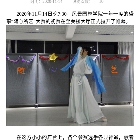
时间：2020-11-14
浏览次数：
10
2020
年
11
月
14
日晚
7:30
，风景园林学院一年一度的盛
事“随心所艺”大赛的初赛在至美楼大厅正式拉开了帷幕。
在这方小小的舞台上，各个参赛选手各显神通，歌者