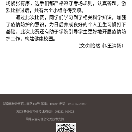
场紧张有序，选手们都严格遵守考场规则，认真答题。激
烈比拼过后，共有六个小组夺得奖项。
通过此次比赛，同学们学习到了相关科学知识，加强
了疫情防护的意识，为日后养成良好的个人卫生习惯打下
基础。此次比赛还有助于学院引导学生更好地开展疫情防
护工作，构建健康校园。
（文
/
刘怡然 审
/
王清扬）
湖南省长沙市韶山南路498号 邮编：410004 电话：0731-85623027
湘ICP备09017705号 湘教QS4_201212_010022
网络安全与信息化处技术支持