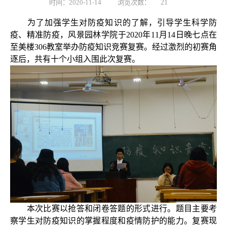
时间：2020-11-14
浏览次数：
21
为了加强学生对防疫知识的了解，引导学生科学防
疫、精准防疫，风景园林学院于
2020
年
11
月
14
日晚七点在
至美楼
306
教室举办防疫知识竞赛复赛。经过激烈的初赛角
逐后，共有十个小组入围此次复赛。
本次比赛以抢答和闭卷答题的形式进行。题目主要考
察学生对防疫知识的掌握程度和疫情防护的能力。复赛现