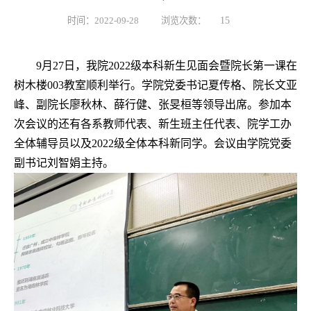
时间：2022-09-28
浏览次数：
15
9
月
27
日，我院
2022
级本科新生见面会暨院长第一课在
树木楼
003
教室顺利举行。学院党委书记夏传格、院长文亚
峰、副院长廖秋林、薛行健、张旻桓等领导出席。参加本
次会议的还有各系教师代表、新生班主任代表、院学工办
全体辅导员以及
2022
级全体本科新同学。会议由学院党委
副书记刘智娟主持。