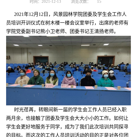
时间：2021-12-13
浏览次数：
15
2
021
年
1
2
月
1
2
日
，
风景园林学院团委及学生会工作人
员培训开训仪式在树木楼一楼会议室举行
，
出席的老师有
学院党委副书记熊小卫老师、团委书记王清扬老师
。
时光荏苒
，
转眼间新一届的学生会工作人员已经入职
两月余
，
也接触了团委及学生会大大小小的工作。如何让
学生会更好地服务于同学
，
成为了我们此次培训共同探寻
的目标。而这次的工作人员培训活动
的目的
正是对各位团