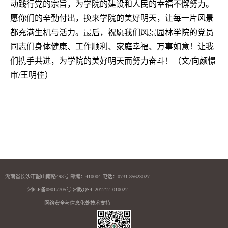
动践行党的宗旨，为学院的建设和人民的幸福不懈努力。
愿你们的辛勤付出，换来学院的美好明天，让每一片风景
都充满生机与活力。最后，祝愿我们风景园林学院的党员
同志们身体健康、工作顺利、家庭幸福、万事如意！让我
们携手共进，为学院的美好明天而努力奋斗！（文
/
向颜憬
审
/
王明佳）
湖南省长沙市韶山南路498号 邮编：410004 电话：0731-85623027
湘ICP备09017705号 湘教QS4_201212_010022
网络安全与信息化处技术支持