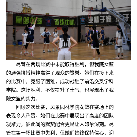
尽管在两场比赛中未能取得胜利，但我院女篮
的顽强拼搏精神赢得了观众的赞誉。她们在接下来
的比赛中，克服了困难，成功战胜了前沿交叉学科
学院。这场胜利，不仅提升了士气，也展现出了我
院女篮的实力。
回顾这次比赛，风景园林学院女篮在赛场上的
表现令人称赞。她们在比赛中展现出了高度的团队
凝聚力，彼此间的默契配合更是让人印象深刻。尽
管在第一场比赛中失利，但她们始终保持信心，迎