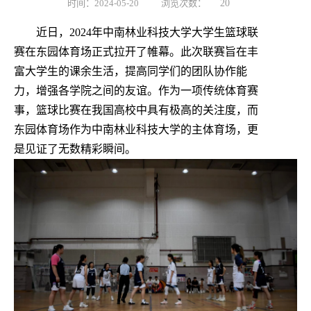
时间：2024-05-20
浏览次数：
20
近日，
2024
年中南林业科技大学大学生篮球联
赛在东园体育场正式拉开了帷幕。此次联赛旨在丰
富大学生的课余生活，提高同学们的团队协作能
力，增强各学院之间的友谊。作为一项传统体育赛
事，篮球比赛在我国高校中具有极高的关注度，而
东园体育场作为中南林业科技大学的主体育场，更
是见证了无数精彩瞬间。