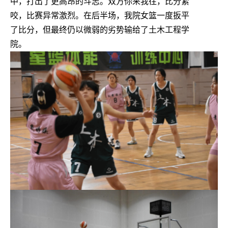
中，打出了更高昂的斗志。双方你来我往，比分紧
咬，比赛异常激烈。在后半场，我院女篮一度扳平
了比分，但最终仍以微弱的劣势输给了土木工程学
院。