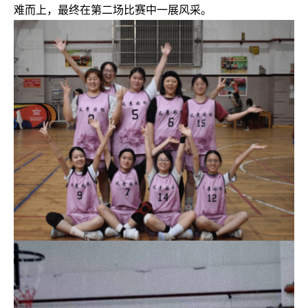
难而上，最终在第二场比赛中一展风采。