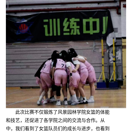
此次比赛不仅锻炼了风景园林学院女篮的体能
和技艺，还促进了各学院之间的交流与合作。从
中，我们看到了女篮队员们的成长与进步，也看到