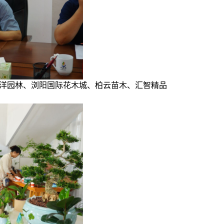
洋园林、浏阳国际花木城、柏云苗木、汇智精品