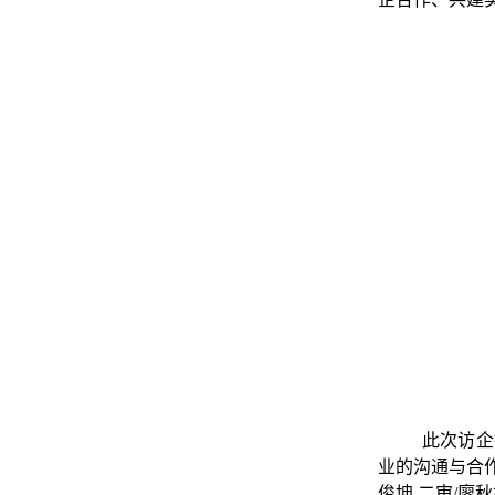
此次访企
业的沟通与合
俊坤 二审/廖秋