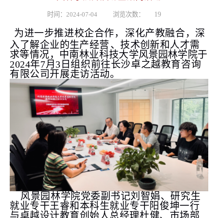
时间：2024-07-04
浏览次数：
19
为进一步推进校企合作，
深化产教融合，
深
入了解
企业的生产经营
、技术创新和人才需
求等情况
，
中南林业科技大
学风景园
林学院于
2024年
7月3
日组织
前往长沙卓之越教育咨询
有限公司开展
走访活动。
风景园林学院
党委副书记
刘智娟
、
研究生
就业专干王睿和本科生就业专干阳俊坤一行
与
卓越
设计教育创始人总经理
杜健
、
市场部