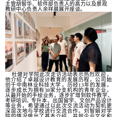
主管
胡智华
、
软件部
负责人
的高力
以及景观
教研中心负责人
余祥晨
展开座谈
。
杜健对
学院此次
走访
活动
表示热烈欢
迎
，
他
介绍了卓越
设计教育的发展历程，公司始
创于中南林业科技大学
，
历经
13年的发展，
逐步成长为拥有38家分支机构的青年企业，
从
最开始
的手
绘
业务
，
逐步扩增到
软件
教学
、
考研培训
、
专
升本
、
出国留学、文创产品设计
等业务，
希望
通过以此次交流活动为契机
更
深
层次地与学校进行交流
合作。
刘智娟对学
院的情况做出了基本介绍，并就企业文化和