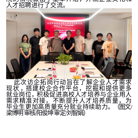
人才招聘进行了交流。
此次访企拓岗行动旨在了解企业人才需求
现状
，
搭建校企合作平台
，
挖掘和提供更多
就业岗位
，
积极促进高校人才培养与企业用人
需求精准对接，
不断提升人才培养质量，
为
毕
业生更加高质量充分就业持续助力
。（图
文
/
梁博明 审核/阳俊坤 审定/刘智娟
）