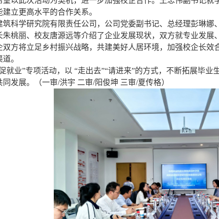
希望以此次活动为契机，进一步加强校企合作。王忠伟副书记就
能建立更高水平的合作关系。
建筑科学研究院有限责任公司，公司党委副书记、总经理彭琳娜
长朱桃丽、校友唐源远等介绍了企业发展现状，双方就专业发展
企双方将立足乡村振兴战略，共建美好人居环境，加强校企长效
渠道。
促就业
”
专项活动，以
“
走出去
”“
请进来
”
的方式，不断拓展毕业
共同发展。
（一审/洪宇 二审/阳俊坤 三审/夏传格）