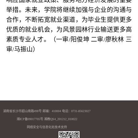
响应国家就业政策、服务地方经济发展的重要
举措。未来，学院将继续加强与企业的沟通与
合作，不断拓宽就业渠道，为毕业生提供更多
优质的就业机会，为风景园林行业输送更多高
素质专业人才。（一审
/
阳俊坤 二审
/
廖秋林 三
审
/
马振山）
湖南省长沙市韶山南路498号 邮编：410004 电话：0731-85623027
湘ICP备09017705号 湘教QS4_201212_010022
网络安全与信息化处技术支持