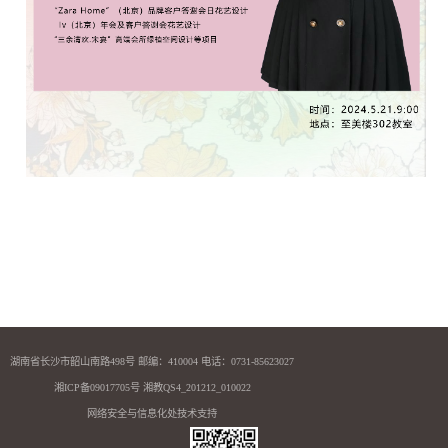
湖南省长沙市韶山南路498号 邮编：410004 电话：0731-85623027
湘ICP备09017705号 湘教QS4_201212_010022
网络安全与信息化处技术支持