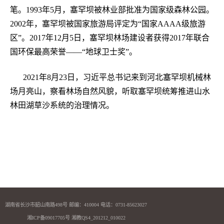
笔。
1993
年
5
月，塞罕坝被林业部批准为国家级森林公园。
2002
年，塞罕坝被国家旅游局评定为“国家
AAAA
级旅游
区”。
2017
年
12
月
5
日，塞罕坝林场建设者获得
2017
年联合
国环保最高荣誉——“地球卫士奖”。
2021
年
8
月
23
日，习近平总书记来到河北塞罕坝机械林
场月亮山，察看林场自然风貌，听取塞罕坝统筹推进山水
林田湖草沙系统的治理情况。
湖南省长沙市韶山南路498号 邮编：410004 电话：0731-85623027
湘ICP备09017705号 湘教QS4_201212_010022