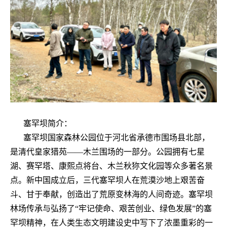
塞罕坝简介：
塞罕坝国家森林公园位于河北省承德市围场县北部，
是清代皇家猎苑——木兰围场的一部分。公园拥有七星
湖、赛罕塔、康熙点将台、木兰秋狝文化园等众多著名景
点。新中国成立后，三代塞罕坝人在荒漠沙地上艰苦奋
斗、甘于奉献，创造出了荒原变林海的人间奇迹。塞罕坝
林场传承与弘扬了“牢记使命、艰苦创业、绿色发展”的塞
罕坝精神，在人类生态文明建设史中写下了浓墨重彩的一