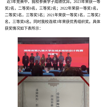
近
3
年竞赛中，我校参赛学子成绩优异。
2023
年荣获一等
奖
2
名，二等奖
6
名，三等奖
2
名；
2022
年荣获一等奖
1
名，
二等奖
5
名，三等奖
5
名；
2021
年荣获一等奖
1
名，二等奖
2
名，三等奖
6
名。同时我校连续
3
年荣获优秀组织奖。具体
获奖情况如下表所示：