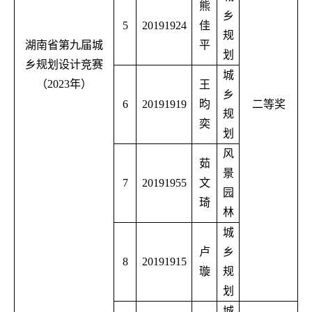
熊
乡
5
20191924
佳
规
湖南省第九届城
平
划
乡规划设计竞赛
城
（
2023
年）
王
乡
6
20191919
昀
二等奖
规
奕
划
风
茹
景
7
20191955
文
园
琦
林
城
卢
乡
8
20191915
璇
规
划
城