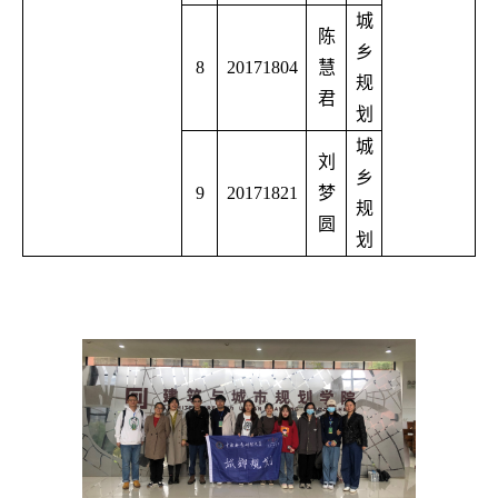
城
陈
乡
8
20171804
慧
规
君
划
城
刘
乡
9
20171821
梦
规
圆
划