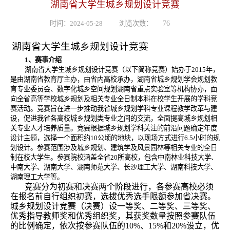
湖南省大学生城乡规划设计竞赛
时间：2024-05-28
浏览次数：
76
湖南省大学生城乡规划设计竞赛
1
、赛事介绍
湖南省大学生城乡规划设计竞赛（以下简称竞赛）始办于
2015
年，
是由湖南省教育厅主办，由省内高校承办，湖南省城乡规划学会规划教
育专业委员会、数字化城乡空间规划湖南省重点实验室等机构协办，面
向全省高等学校城乡规划及相关专业全日制本科在校学生开展的学科竞
赛活动。竞赛旨在进一步推动我省城乡规划学科专业课程教学改革与建
设，促进我省各高校城乡规划类专业之间的交流，全面提高城乡规划相
关专业人才培养质量。竞赛根据城乡规划学科关注的前沿问题确定年度
设计主题，选择一个面积约
10
公顷的地块，以现场方式进行
6.5
小时的规
划设计。参赛范围涉及城乡规划、建筑学及风景园林等相关专业的全日
制在校大学生。参赛院校涵盖全省
20
所高校，包含中南林业科技大学、
中南大学、湖南大学、湖南师范大学、长沙理工大学、湖南科技大学、
湖南理工大学等。
竞赛分为初赛和决赛两个阶段进行，各参赛高校必须
在报名前自行组织初赛，选拔优秀选手限额参加省决赛。
城乡规划设计竞赛（决赛）设一等奖、二等奖、三等奖、
优秀指导教师奖和优秀组织奖，其获奖数量按照参赛队伍
的比例确定，依次按参赛队伍的
10%
、
15%
和
20%
设立，优