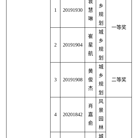
袁
乡
1
20191930
慧
规
琳
划
一等奖
城
崔
乡
2
20191904
星
规
航
划
城
黄
乡
3
20191908
俊
二等奖
规
杰
划
风
肖
景
4
20201842
嘉
园
俞
林
城