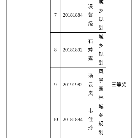
城
凌
乡
7
20181884
紫
规
缘
划
城
石
乡
8
20181892
婷
规
霆
划
风
汤
景
9
20191982
云
三等奖
园
岚
林
城
韦
乡
10
20181894
佳
规
玲
划