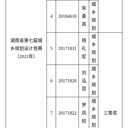
城
朱
乡
4
20184610
素
规
其
划
城
湖南省第七届城
杨
乡
乡规划设计竞赛
5
20171831
礼
规
（
2021
年）
宏
划
城
刘
乡
6
20171820
泓
规
昆
划
城
罗
乡
7
20171822
凤
三等奖
规
姣
划