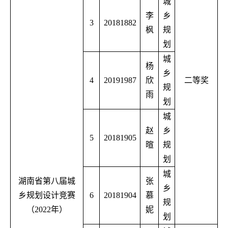
城
李
乡
3
20181882
枫
规
划
城
杨
乡
4
20191987
欣
二等奖
规
雨
划
城
赵
乡
5
20181905
暄
规
划
城
湖南省第八届城
张
乡
乡规划设计竞赛
6
20181904
慕
规
（
2022
年）
妮
划