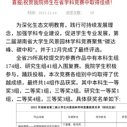
喜报|祝贺我院师生在省学科竞赛中取得佳绩！
时间：2021-12-14
浏览次数：
10
为深化生态文明教育，践行可持续发展理
念，加强学科专业建设，促进学生专业发展，第
二届湖南省大学生风景园林学科竞赛聚焦“碳达
峰、碳中和”，并于
12
月完成了最终评选。
全省
29
所高校提交的参赛作品中有本科生组
174
组、研究生组
41
组入围复赛。我院学生积极
参与，踊跃投稿，本次竞赛各组别中均取得了优
越成绩，最终共
14
组作品获奖。其中本科生一等
奖
3
组，二等奖
1
组，三等奖
2
组。研究生一等奖
1
组，二等奖
4
组，三等奖
3
组。具体获奖名单如下
: