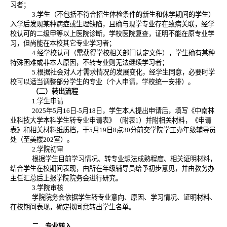
习者；
3.学生（不包括不符合招生体检条件的新生和休学期间的学生）
入学后发现某种病症或生理缺陷，且确与现学专业存在致病关联，经学
校认可的二级甲等以上医院诊断，学校医院复查，证明不能在原专业学
习，但尚能在本校其它专业学习者；
4.经学校认可（需获得学校相关部门认定文件），学生确有某种
特殊困难或非本人原因，不转专业则无法继续学习者；
5.根据社会对人才需求情况的发展变化，经学生同意，必要时学
校可以适当调整部分学生的专业（个人申请，学校统一安排）。
（二）转出流程
1.学生申请
2025年5月16日-5月18日，学生本人提出申请后，填写《中南林
业科技大学本科学生转专业申请表》（附表1）并附相关材料，《申请
表》和相关材料纸质档，于5月19日8点30分前交学院学工办年级辅导员
处（至美楼202室）。
2.学院初审
根据学生目前学习情况、转专业想法成熟程度、相关证明材料，
结合学生在校期间表现，由所在年级辅导员给予初步意见，并由教务办
主任汇总后上报学院院务会进行研究。
3.学院审核
学院院务会依据学生转专业意向、原因、学习情况、证明材料、
在校期间表现，确定拟同意转出学生名单。
二、专业转入