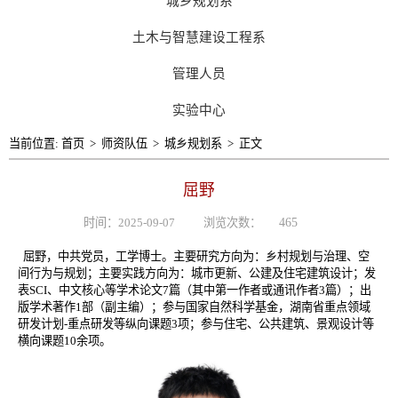
城乡规划系
土木与智慧建设工程系
管理人员
实验中心
当前位置:
首页
>
师资队伍
>
城乡规划系
>
正文
屈野
时间：2025-09-07
浏览次数：
465
屈野，中共党员，工学博士。主要研究方向为：乡村规划与治理、空
间行为与规划；主要实践方向为：城市更新、公建及住宅建筑设计；发
表
SCI
、中文核心等学术论文
7
篇（其中第一作者或通讯作者
3
篇）；出
版学术著作
1
部（副主编）；参与国家自然科学基金，湖南省重点领域
研发计划
-
重点研发等纵向课题
3
项；参与住宅、公共建筑、景观设计等
横向课题
10
余项。