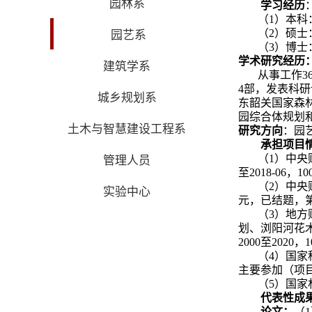
园林系
学习经历
（1）本科
（2）硕士
园艺系
（3）博士
学术研究经历
建筑学系
从事工作3
4部，发表科
城乡规划系
东韶关国家森
园综合体规划
土木与智慧建设工程系
研究方向
：园
承担项目
（
1
）中央
管理人员
至
2018-06
，
10
（
2
）中央
实验中心
元，已结题，
（
3
）地方
划、浏阳河花
2000
至
2020
，
1
（
4
）国家
主要参加（项
（
5
）国家
代表性成
论文：
（