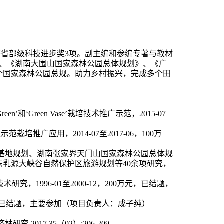
获省部级科技进步奖3项。副主编和参编专著与教材
》、《湖南大围山国家森林公园总体规划》、《广
个国家森林公园总规。助力乡村振兴，完成多个田
Green
’和‘
Green Vase
’栽培技术推广示范，
2015-07
及示范栽培推广应用，
2014-07
至
2017-06
，
100
万
基地规划、湖南张家界天门山国家森林公园总体规
东乳源大峡谷自然保护区旅游规划等
40
余项研究，
技术研究，
1996-01
至
2000-12
，
200
万元，已结题，
已结题，主要参加（项目负责人：成子纯）
济林研究,2
017,35
（
02
）
:206-209