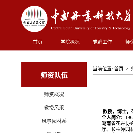
首页
学院概况
党群工作
师
当前位置:
首页
>
师资队伍
师资概况
教授风采
教授，博士，
个人简介：
196
风景园林系
湖南省花卉协
厅、长株潭园