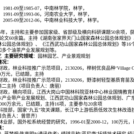
：
：
1981-09
至
1985-07
，中南林学院，林学，
：
1991-09
至
1993-06
，河南农业大学，林学，
：
2005-09
至
2012-06
，中南林业科技大学，林学。
：
6年，主持和主要参加国家级、省部级及横向科研课题50余项，
研论文60余篇。主持《湖南张家界天门山国家森林公园总体规划
林公园总体规划》、《江西武功山国家森林公园总体规划》等
16
和多个油茶产业发展规划等。
艺
主要研究领域
：园林园艺、产业景观规划
情况：
财政，林业科技推广示范项目，
2130206
，榉树优良品种‘
Village 
0
万元，已结题，主持
财政，林业科技推广示范项目，
2130206
，野漆树轻型基质育苗
第二主持（项目负责人：唐丽）
财政，横向项目，江西大岗山中国林科院亚林中心林业国情教育
木产业带产业发展规划、江西武功山国家森林公园总体规划、广
000
万余元，已结题，主持
16
项，主要参与
20
余项
科技部，国家“九五”攻关课题，长江中上游低质低效次生林改造
目负责人：曾思齐）
林业部，国外松系统经营的研究，
1996-01
至
2000-12
，
100
万元，
果：
1）蒋梦烟;陈亮明*(通讯作者). 绣球品种‘蓝尼康’扦插技术研究,经