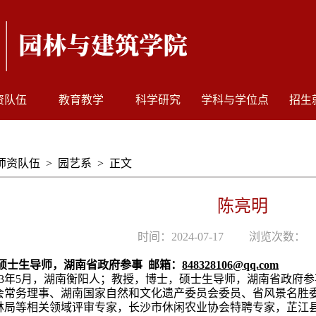
资队伍
教育教学
科学研究
学科与学位点
招生
师资队伍
>
园艺系
>
正文
陈亮明
时间：2024-07-17
浏览次数：
硕士生导师，湖南省政府参事
邮箱：
848328106@qq.com
3
年
5
月，湖南衡阳人；教授，博士，硕士生导师，湖南省政府参
会常务理事、湖南国家自然和文化遗产委员会委员、省风景名胜
林局等相关领域评审专家，长沙市休闲农业协会特聘专家，芷江