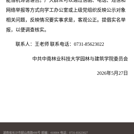
能借机诽谤诬告。广大群众可以通过信函、电话、短信和
网络举报等方式向学工办公室或上级党组织反映公示对象
相关问题，反映情况要实事求是，客观公正。提倡实名举
报，以便调查核实。
联系人：
王
老师
联系电话：
0731-85623022
中共中南林业科技大学园林
与建筑
学院委员会
202
6
年
5
月
27
日
湖南省长沙市韶山南路498号 邮编：410004 电话：0731-85623027