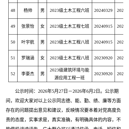
48
杨帅
男
2023级土木工程六班
20240329
20241
49
张景怡
女
2023级土木工程七班
20240915
20250
50
叶宇航
男
2023级土木工程八班
20240915
20250
51
罗瑞涵
女
2023级土木工程八班
20230920
20240
2023级建筑环境与能
52
李豪杰
男
20230920
20240
源应用工程一班
公示时间：
202
6
年
5
月
27
日－
202
6
年
6
月
2
日。公示期
间，欢迎大家对以上公示
同志德、能、勤、绩、廉
等方面
存在的问题提出意见和建议，反映情况要本着对党高度负
责的态度，实事求是，真实准确，有明确具体的内容，不