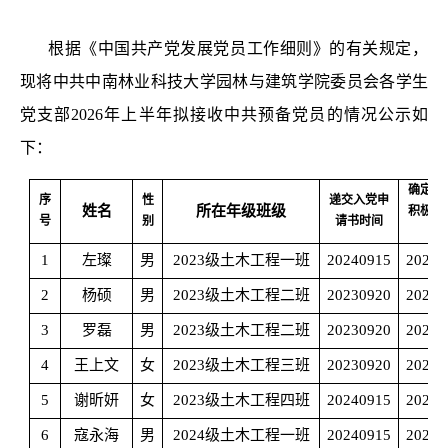
根据《中国共产党发展党员工作细则》的有关规定，
现将中共中南林业科技大学园林与建筑学院委员会各学生
党支部
202
6
年
上
半年拟接收中共预备党员的情况公示如
下：
确定为
序
性
递交入党申
姓名
所在年级班级
积极分
号
别
请书时间
间
1
左璨
男
2023级土木工程一班
20240915
20250
2
杨硕
男
2023级土木工程二班
20230920
20240
3
罗磊
男
2023级土木工程二班
20230920
20240
4
王上文
女
2023级土木工程三班
20230920
20240
5
谢昕妍
女
2023级土木工程四班
20240915
20250
6
寇永海
男
2024级土木工程一班
20240915
20250