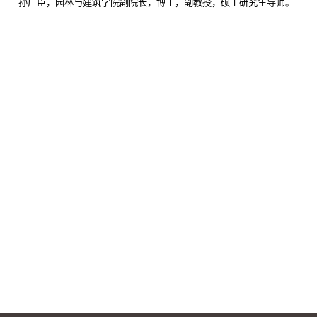
孙广臣，园林与建筑学院副院长，博士，副教授，硕士研究生导师。